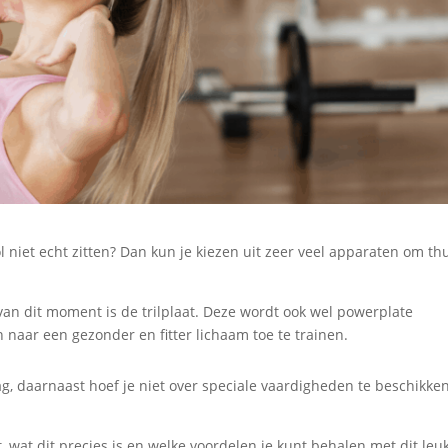
l niet echt zitten? Dan kun je kiezen uit zeer veel apparaten om th
an dit moment is de trilplaat. Deze wordt ook wel powerplate
 naar een gezonder en fitter lichaam toe te trainen.
ag, daarnaast hoef je niet over speciale vaardigheden te beschikk
at, wat dit precies is en welke voordelen je kunt behalen met dit leu