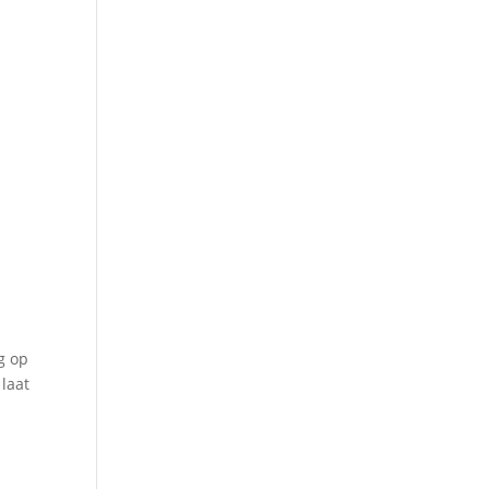
g op
 laat