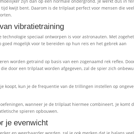
 moeilijker zijn dan op een normale ondergrond. Je werkt dus in fei
tijd kwijt bent. Daarom is de trilplaat perfect voor mensen die vee
orten.
van vibratietraining
t de technologie speciaal ontworpen is voor astronauten. Met zogehe
 goed mogelijk voor te bereiden op hun reis en het gebrek aan
spieren worden getraind op basis van een zogenaamd rek reflex. Doo
es die door een trilplaat worden afgegeven, zal de spier zich onbewu
je koopt, kun je de frequentie van de trillingen instellen op ongev
ndoefeningen, wanneer je de trilplaat hiermee combineert. Je komt 
n atletische spieren opbouwen.
or je evenwicht
 sterker en weerbaarder worden, zal je ook merken dat je balans vee