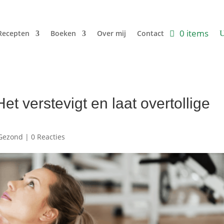
0 items
Recepten
Boeken
Over mij
Contact
et verstevigt en laat overtollige
Gezond
|
0 Reacties