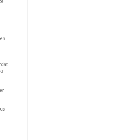
te
l
ten
rdat
st
eer
dus
l