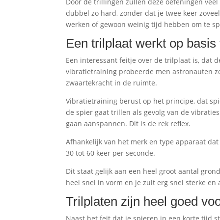
Door de trillingen zullen deze oefeningen veel
dubbel zo hard, zonder dat je twee keer zoveel 
werken of gewoon weinig tijd hebben om te sp
Een trilplaat werkt op basis 
Een interessant feitje over de trilplaat is, da
vibratietraining probeerde men astronauten zo
zwaartekracht in de ruimte.
Vibratietraining berust op het principe, dat 
de spier gaat trillen als gevolg van de vibrati
gaan aanspannen. Dit is de rek reflex.
Afhankelijk van het merk en type apparaat dat 
30 tot 60 keer per seconde.
Dit staat gelijk aan een heel groot aantal gro
heel snel in vorm en je zult erg snel sterke e
Trilplaten zijn heel goed vo
Naast het feit dat je spieren in een korte tijd