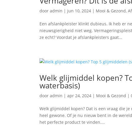
Vermageren? Dit is de afs
door
admin
|
jun 10, 2024
|
Mooi & Gezond
,
A
Een afslankpleister klinkt dubieus. Ik heb er ne
nieuwsgierigheid niet weg. Vermageringspleiste
ze echt? Voordat je afslankpleisters gaat...
Welk glijmiddel kopen? To
waterbasis)
door
admin
|
apr 24, 2024
|
Mooi & Gezond
|
Welk glijmiddel kopen? Dat is een vraag die je
heel gewone. Of je nu nieuw bent in de wereld 
het perfecte product te vinden....