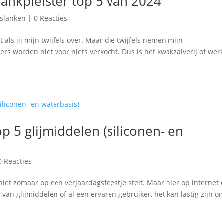
lankpleister top 5 van 2024
fslanken
|
0 Reacties
t als jij mijn twijfels over. Maar die twijfels nemen mijn
rs worden niet voor niets verkocht. Dus is het kwakzalverij of we
p 5 glijmiddelen (siliconen- en
0 Reacties
 niet zomaar op een verjaardagsfeestje stelt. Maar hier op internet
van glijmiddelen of al een ervaren gebruiker, het kan lastig zijn o