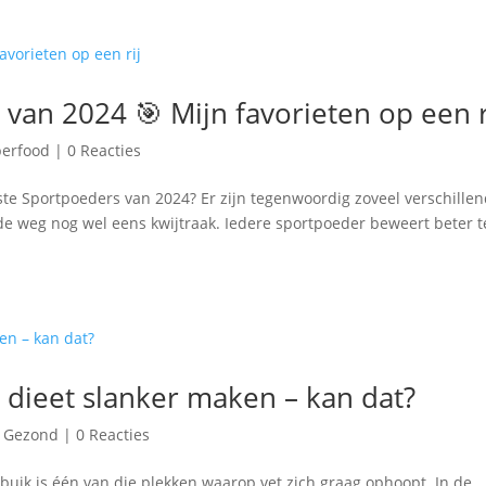
van 2024 🎯 Mijn favorieten op een r
erfood
|
0 Reacties
ste Sportpoeders van 2024? Er zijn tegenwoordig zoveel verschille
 de weg nog wel eens kwijtraak. Iedere sportpoeder beweert beter t
r dieet slanker maken – kan dat?
 Gezond
|
0 Reacties
 buik is één van die plekken waarop vet zich graag ophoopt. In de