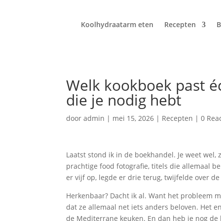
Koolhydraatarm eten
Recepten
B
Welk kookboek past éch
die je nodig hebt
door
admin
|
mei 15, 2026
|
Recepten
|
0 Rea
Laatst stond ik in de boekhandel. Je weet wel, 
prachtige food fotografie, titels die allemaal 
er vijf op, legde er drie terug, twijfelde over
Herkenbaar? Dacht ik al. Want het probleem met
dat ze allemaal net iets anders beloven. Het en
de Mediterrane keuken. En dan heb je nog de 