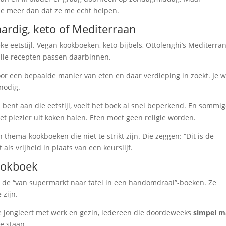
me meer dan dat ze me echt helpen.
ardig, keto of Mediterraan
ke eetstijl. Vegan kookboeken, keto-bijbels, Ottolenghi’s Mediterra
 alle recepten passen daarbinnen.
r een bepaalde manier van eten en daar verdieping in zoekt. Je 
nodig.
bent aan die eetstijl, voelt het boek al snel beperkend. En sommi
t plezier uit koken halen. Eten moet geen religie worden.
 thema-kookboeken die niet te strikt zijn. Die zeggen: “Dit is de
als vrijheid in plaats van een keurslijf.
ookboek
, de “van supermarkt naar tafel in een handomdraai”-boeken. Ze
 zijn.
e jongleert met werk en gezin, iedereen die doordeweeks
simpel m
e staan.