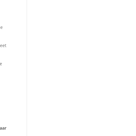
ne
weet
ge
aar