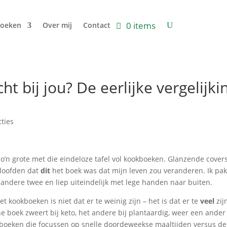
0 items
oeken
Over mij
Contact
t bij jou? De eerlijke vergelijki
cties
zo’n grote met die eindeloze tafel vol kookboeken. Glanzende covers
beloofden dat
dit
het boek was dat mijn leven zou veranderen. Ik pak
 de andere twee en liep uiteindelijk met lege handen naar buiten.
 kookboeken is niet dat er te weinig zijn – het is dat er te
veel
zij
e boek zweert bij keto, het andere bij plantaardig, weer een ander 
boeken die focussen op snelle doordeweekse maaltijden versus de