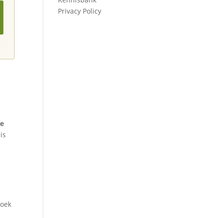
Privacy Policy
ie
is
t
boek