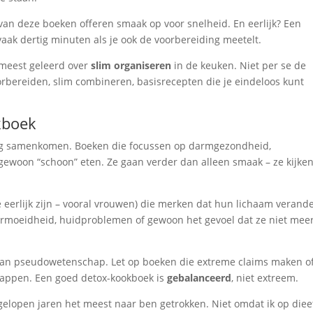
van deze boeken offeren smaak op voor snelheid. En eerlijk? Een
 vaak dertig minuten als je ook de voorbereiding meetelt.
 meest geleerd over
slim organiseren
in de keuken. Niet per se de
rbereiden, slim combineren, basisrecepten die je eindeloos kunt
kboek
ing samenkomen. Boeken die focussen op darmgezondheid,
ewoon “schoon” eten. Ze gaan verder dan alleen smaak – ze kijke
erlijk zijn – vooral vrouwen) die merken dat hun lichaam verande
ermoeidheid, huidproblemen of gewoon het gevoel dat ze niet mee
n pseudowetenschap. Let op boeken die extreme claims maken o
appen. Een goed detox-kookboek is
gebalanceerd
, niet extreem.
fgelopen jaren het meest naar ben getrokken. Niet omdat ik op diee