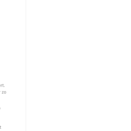
n
rt.
r zo
f
t