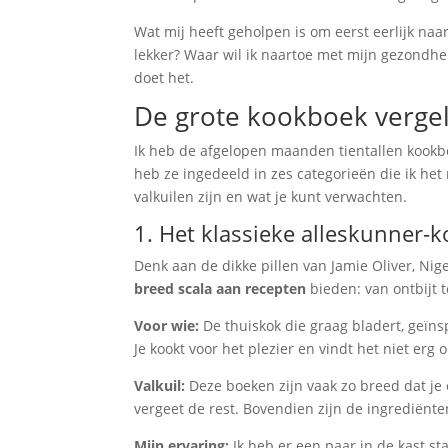
Wat mij heeft geholpen is om eerst eerlijk naar
lekker? Waar wil ik naartoe met mijn gezondhe
doet het.
De grote kookboek vergeli
Ik heb de afgelopen maanden tientallen kookbo
heb ze ingedeeld in zes categorieën die ik het 
valkuilen zijn en wat je kunt verwachten.
1. Het klassieke alleskunner-
Denk aan de dikke pillen van Jamie Oliver, Nig
breed scala aan recepten
bieden: van ontbijt to
Voor wie:
De thuiskok die graag bladert, geïnsp
Je kookt voor het plezier en vindt het niet erg 
Valkuil:
Deze boeken zijn vaak zo breed dat je e
vergeet de rest. Bovendien zijn de ingrediënt
Mijn ervaring:
Ik heb er een paar in de kast s