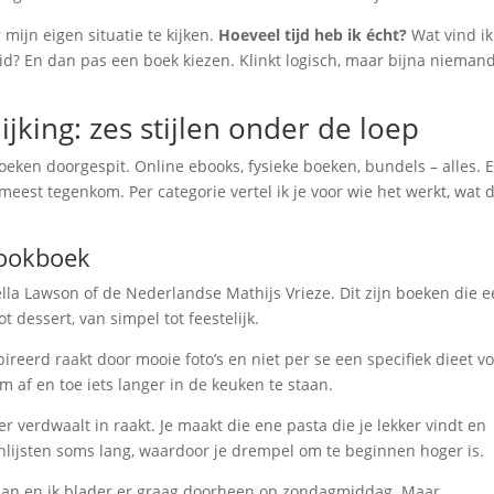
 mijn eigen situatie te kijken.
Hoeveel tijd heb ik écht?
Wat vind ik
id? En dan pas een boek kiezen. Klinkt logisch, maar bijna nieman
jking: zes stijlen onder de loep
eken doorgespit. Online ebooks, fysieke boeken, bundels – alles. E
meest tegenkom. Per categorie vertel ik je voor wie het werkt, wat 
kookboek
ella Lawson of de Nederlandse Mathijs Vrieze. Dit zijn boeken die 
t dessert, van simpel tot feestelijk.
ireerd raakt door mooie foto’s en niet per se een specifiek dieet vo
om af en toe iets langer in de keuken te staan.
r verdwaalt in raakt. Je maakt die ene pasta die je lekker vindt en
enlijsten soms lang, waardoor je drempel om te beginnen hoger is.
taan en ik blader er graag doorheen op zondagmiddag. Maar