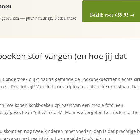
amen
Bekijk voor €59,95 →
elf gebruiken — puur natuurlijk, Nederlandse
eken stof vangen (en hoe jij dat
Uit onderzoek blijkt dat de gemiddelde kookboekbezitter slechts
dr
kt. Drie tot vijf! Van de honderdplus recepten die erin staan. Dat 
match. We kopen kookboeken op basis van een mooie foto, een
ag gevoel van “dit wil ik ook”. Maar we vergeten te checken of he
huiskomt en nog twee kinderen moet voeden, dan is dat prachtige 
 gewoon niet realistisch. Hoe mooi de foto’s ook zijn.