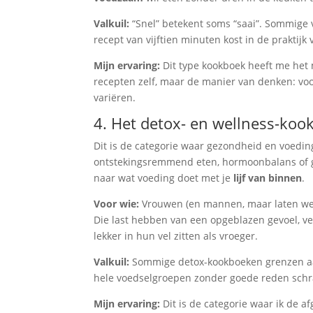
Valkuil:
“Snel” betekent soms “saai”. Sommige 
recept van vijftien minuten kost in de praktijk
Mijn ervaring:
Dit type kookboek heeft me het
recepten zelf, maar de manier van denken: voo
variëren.
4. Het detox- en wellness-koo
Dit is de categorie waar gezondheid en voed
ontstekingsremmend eten, hormoonbalans of g
naar wat voeding doet met je
lijf van binnen
.
Voor wie:
Vrouwen (en mannen, maar laten we e
Die last hebben van een opgeblazen gevoel, v
lekker in hun vel zitten als vroeger.
Valkuil:
Sommige detox-kookboeken grenzen aa
hele voedselgroepen zonder goede reden schr
Mijn ervaring:
Dit is de categorie waar ik de a