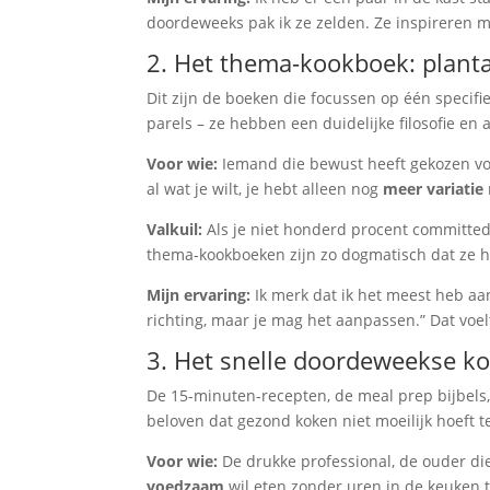
doordeweeks pak ik ze zelden. Ze inspireren 
2. Het thema-kookboek: planta
Dit zijn de boeken die focussen op één specifie
parels – ze hebben een duidelijke filosofie en
Voor wie:
Iemand die bewust heeft gekozen voo
al wat je wilt, je hebt alleen nog
meer variatie
Valkuil:
Als je niet honderd procent committed 
thema-kookboeken zijn zo dogmatisch dat ze he
Mijn ervaring:
Ik merk dat ik het meest heb aan
richting, maar je mag het aanpassen.” Dat voelt 
3. Het snelle doordeweekse k
De 15-minuten-recepten, de meal prep bijbels
beloven dat gezond koken niet moeilijk hoeft te
Voor wie:
De drukke professional, de ouder di
voedzaam
wil eten zonder uren in de keuken t