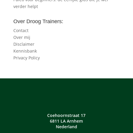
verder helpt
Over Droog Trainers:
Contact
Over mij
Disclaimer
Kennisbank
Privacy Policy
Coehoornstraat 17
6811 LA Arnhem
Nederland