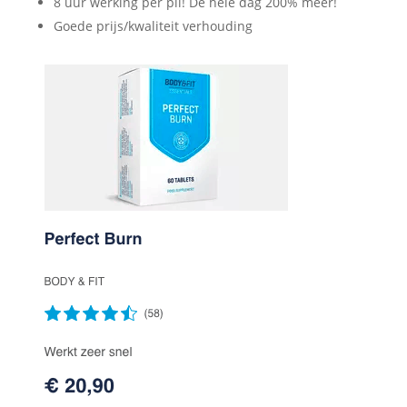
8 uur werking per pil! De hele dag 200% meer!
Goede prijs/kwaliteit verhouding