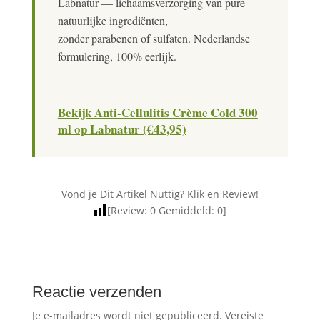
Labnatur — lichaamsverzorging van pure
natuurlijke ingrediënten,
zonder parabenen of sulfaten. Nederlandse
formulering, 100% eerlijk.
Bekijk Anti-Cellulitis Crème Cold 300
ml op Labnatur (€43,95)
Vond je Dit Artikel Nuttig? Klik en Review!
[Review:
0
Gemiddeld:
0
]
Reactie verzenden
Je e-mailadres wordt niet gepubliceerd.
Vereiste