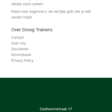
ideale stack samen
Paleo voor beginners: de eerlijke gids die je wél
verder helpt
Over Droog Trainers:
Contact
Over mij
Disclaimer
Kennisbank
Privacy Policy
Coehoornstraat 17