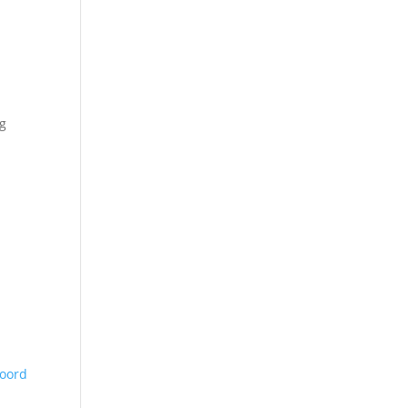
ag
oord