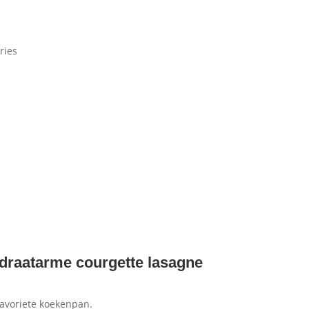
ries
ydraatarme courgette lasagne
favoriete koekenpan.