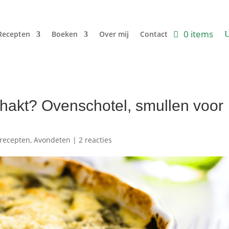
0 items
Recepten
Boeken
Over mij
Contact
hakt? Ovenschotel, smullen voor
recepten
,
Avondeten
|
2 reacties