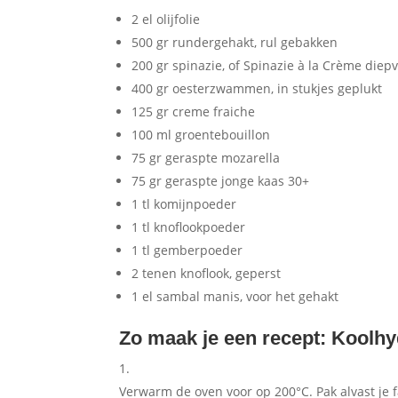
2 el olijfolie
500 gr rundergehakt, rul gebakken
200 gr spinazie, of Spinazie à la Crème diepv
400 gr oesterzwammen, in stukjes geplukt
125 gr creme fraiche
100 ml groentebouillon
75 gr geraspte mozarella
75 gr geraspte jonge kaas 30+
1 tl komijnpoeder
1 tl knoflookpoeder
1 tl gemberpoeder
2 tenen knoflook, geperst
1 el sambal manis, voor het gehakt
Zo maak je een recept: Koolh
Verwarm de oven voor op 200°C. Pak alvast je 