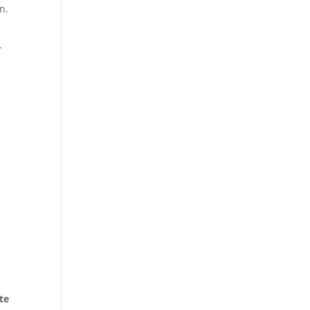
n.
.
te