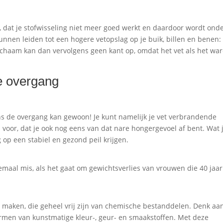
 dat je stofwisseling niet meer goed werkt en daardoor wordt ond
unnen leiden tot een hogere vetopslag op je buik, billen en benen:
ichaam kan dan vervolgens geen kant op, omdat het vet als het wa
e overgang
ens de overgang kan gewoon! Je kunt namelijk je vet verbrandende
 voor, dat je ook nog eens van dat nare hongergevoel af bent. Wat 
op een stabiel en gezond peil krijgen.
maal mis, als het gaat om gewichtsverlies van vrouwen die 40 jaar
 maken, die geheel vrij zijn van chemische bestanddelen. Denk aa
men van kunstmatige kleur-, geur- en smaakstoffen. Met deze