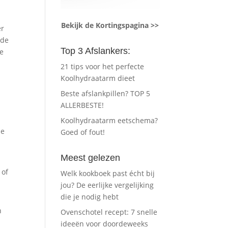
Bekijk de Kortingspagina >>
er
 de
Top 3 Afslankers:
re
21 tips voor het perfecte
Koolhydraatarm dieet
Beste afslankpillen? TOP 5
ALLERBESTE!
Koolhydraatarm eetschema?
je
Goed of fout!
Meest gelezen
 of
Welk kookboek past écht bij
jou? De eerlijke vergelijking
die je nodig hebt
n
Ovenschotel recept: 7 snelle
ideeën voor doordeweeks