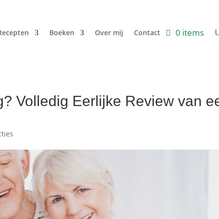
0 items
Recepten
Boeken
Over mij
Contact
? Volledig Eerlijke Review van e
cties