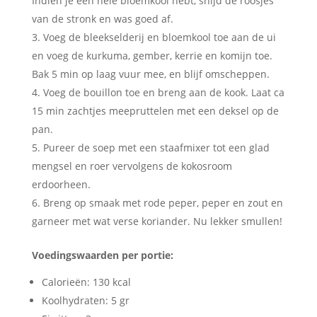
Indien je een hele bloemkool hebt, snijd de roosjes
van de stronk en was goed af.
Voeg de bleekselderij en bloemkool toe aan de ui
en voeg de kurkuma, gember, kerrie en komijn toe.
Bak 5 min op laag vuur mee, en blijf omscheppen.
Voeg de bouillon toe en breng aan de kook. Laat ca
15 min zachtjes meepruttelen met een deksel op de
pan.
Pureer de soep met een staafmixer tot een glad
mengsel en roer vervolgens de kokosroom
erdoorheen.
Breng op smaak met rode peper, peper en zout en
garneer met wat verse koriander. Nu lekker smullen!
Voedingswaarden per portie:
Calorieën: 130 kcal
Koolhydraten: 5 gr