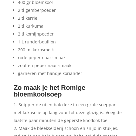
400 gr bloemkool
2 tl gemberpoeder
2 tl kerrie
2 tl kurkuma
2 tl komijnpoeder
1 L runderbouillon
200 ml kokosmelk
rode peper naar smaak
zout en peper naar smaak
garneren met handje koriander
Zo maak je het Romige
bloemkoolsoep
Snipper de ui en bak deze in een grote soeppan
met kokosolie op laag vuur tot deze glazig is. Voeg de
laatste paar minuten de geperste knoflook toe
Maak de bleekselderij schoon en snijd in stukjes.