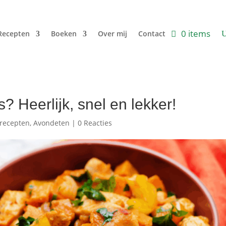
0 items
Recepten
Boeken
Over mij
Contact
? Heerlijk, snel en lekker!
recepten
,
Avondeten
|
0 Reacties