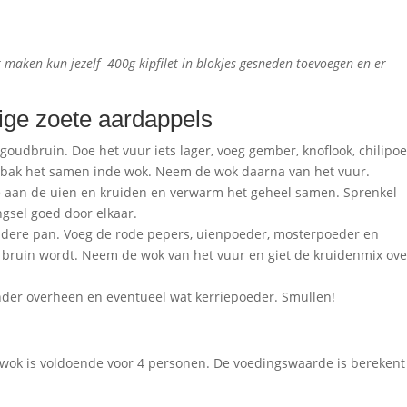
ilt maken kun jezelf 400g kipfilet in blokjes gesneden toevoegen en er
tige zoete aardappels
ui goudbruin. Doe het vuur iets lager, voeg gember, knoflook, chilipo
erbak het samen inde wok. Neem de wok daarna van het vuur.
oe aan de uien en kruiden en verwarm het geheel samen. Sprenkel
ngsel goed door elkaar.
n andere pan. Voeg de rode pepers, uienpoeder, mosterpoeder en
ad bruin wordt. Neem de wok van het vuur en giet de kruidenmix ove
iander overheen en eventueel wat kerriepoeder. Smullen!
de wok is voldoende voor 4 personen. De voedingswaarde is berekent