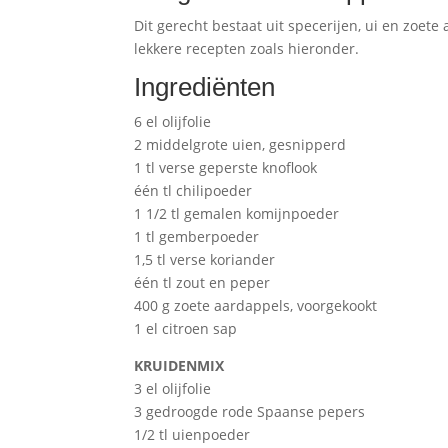
Dit gerecht bestaat uit specerijen, ui en zoet
lekkere recepten zoals hieronder.
Ingrediënten
6 el olijfolie
2 middelgrote uien, gesnipperd
1 tl verse geperste knoflook
één tl chilipoeder
1 1/2 tl gemalen komijnpoeder
1 tl gemberpoeder
1,5 tl verse koriander
één tl zout en peper
400 g zoete aardappels, voorgekookt
1 el citroen sap
KRUIDENMIX
3 el olijfolie
3 gedroogde rode Spaanse pepers
1/2 tl uienpoeder