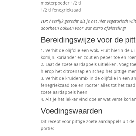
mosterpoeder 1/2 tl
1/2 tl fenegriekzaad
TIP:
heerlijk gerecht als je het niet vegetarisch w
doorheen bakken voor wat extra afwisseling!
Bereidingswijze voor de pit
1. Verhit de olijfolie een wok. Fruit hierin de 
komijn, koriander en zout en peper toe en ro
2. Laat de zoete aardappels uitlekken. Voeg t
hierop het citroensap en schep het pittige me
3. Verhit de kruidenmix in de olijfolie in ee
fenegriekzaad toe en rooster alles tot het za
zoete aardappels heen.
4. Als je het lekker vind doe er wat verse kor
Voedingswaarden
Dit recept voor pittige zoete aardappels uit 
portie: