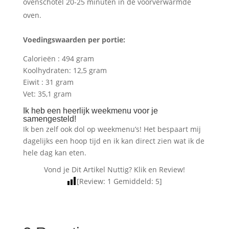
ovenschotel 20-25 minuten in de voorverwarmde
oven.
Voedingswaarden per portie:
Calorieën : 494 gram
Koolhydraten: 12,5 gram
Eiwit : 31 gram
Vet: 35,1 gram
Ik heb een heerlijk weekmenu voor je
samengesteld!
Ik ben zelf ook dol op weekmenu’s! Het bespaart mij
dagelijks een hoop tijd en ik kan direct zien wat ik de
hele dag kan eten.
Vond je Dit Artikel Nuttig? Klik en Review!
[Review:
1
Gemiddeld:
5
]