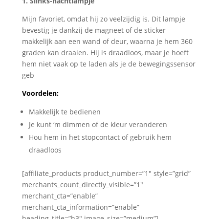
1. Slinks-nachtlampje
Mijn favoriet, omdat hij zo veelzijdig is. Dit lampje
bevestig je dankzij de magneet of de sticker
makkelijk aan een wand of deur, waarna je hem 360
graden kan draaien. Hij is draadloos, maar je hoeft
hem niet vaak op te laden als je de bewegingssensor
geb
Voordelen:
Makkelijk te bedienen
Je kunt ‘m dimmen of de kleur veranderen
Hou hem in het stopcontact of gebruik hem
draadloos
[affiliate_products product_number=”1″ style=”grid”
merchants_count_directly_visible=”1″
merchant_cta=”enable”
merchant_cta_information=”enable”
heading_title=”h3″ image_size=”medium”]