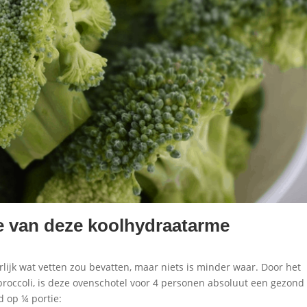
e van deze koolhydraatarme
lijk wat vetten zou bevatten, maar niets is minder waar. Door het
roccoli, is deze ovenschotel voor 4 personen absoluut een gezond
 op ¼ portie: