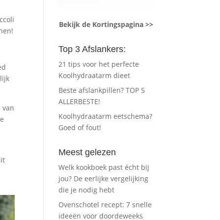
ccoli
Bekijk de Kortingspagina >>
nen!
Top 3 Afslankers:
21 tips voor het perfecte
ed
Koolhydraatarm dieet
ijk
Beste afslankpillen? TOP 5
ALLERBESTE!
e van
Koolhydraatarm eetschema?
je
Goed of fout!
Meest gelezen
it
Welk kookboek past écht bij
jou? De eerlijke vergelijking
die je nodig hebt
Ovenschotel recept: 7 snelle
ideeën voor doordeweeks