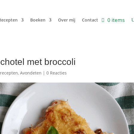
0 items
Recepten
Boeken
Over mij
Contact
hotel met broccoli
 recepten
,
Avondeten
|
0 Reacties