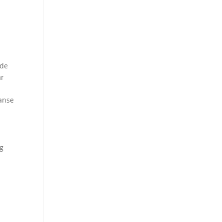
 de
ar
anse
ag