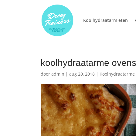
Koolhydraatarm eten
koolhydraatarme ovensc
door
admin
|
aug 20, 2018
|
Koolhydraatarme