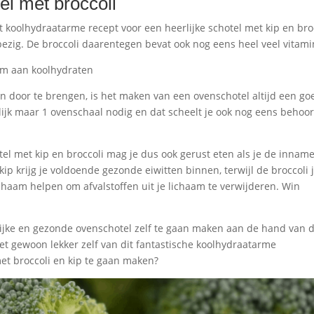
l met broccoli
t koolhydraatarme recept voor een heerlijke schotel met kip en bro
zig. De broccoli daarentegen bevat ook nog eens heel veel vitami
rm aan koolhydraten
en door te brengen, is het maken van een ovenschotel altijd een go
lijk maar 1 ovenschaal nodig en dat scheelt je ook nog eens behoorl
el met kip en broccoli mag je dus ook gerust eten als je de innam
p krijg je voldoende gezonde eiwitten binnen, terwijl de broccoli 
lichaam helpen om afvalstoffen uit je lichaam te verwijderen. Win
lijke en gezonde ovenschotel zelf te gaan maken aan de hand van d
niet gewoon lekker zelf van dit fantastische koolhydraatarme
et broccoli en kip te gaan maken?