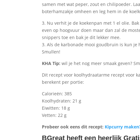
samen met wat peper, zout en chilipoeder. Laat 
boterhamzakje omheen en leg hem in de koelk
3. Nu verhit je de koekenpan met 1 el olie. Ba
even op hoogvuur doen maar dan zal de mosterd
snippers toe en bak je dit lekker mee.
3. Als de karbonade mooi goudbruin is kun j
Smullen!
KHA Tip:
wil je het nog meer smaak geven? Sme
Dit recept voor koolhydraatarme recept voor 
berekent per portie:
Calorieën: 385
Koolhydraten: 21 g
Eiwitten: 18 g
Vetten: 22 g
Probeer ook eens dit recept:
Kipcurry maken?
BGreat heeft een heerlijk Gra