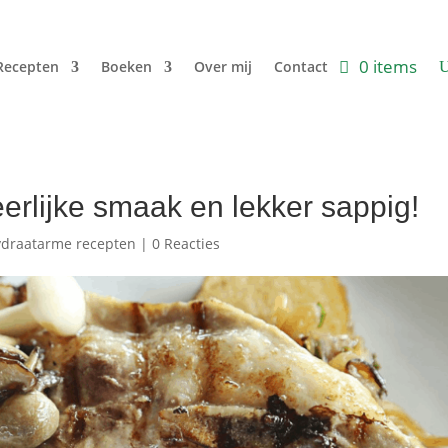
0 items
Recepten
Boeken
Over mij
Contact
rlijke smaak en lekker sappig!
ydraatarme recepten
|
0 Reacties