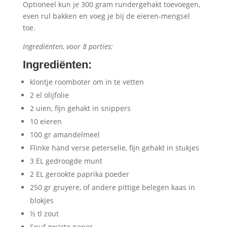
Optioneel kun je 300 gram rundergehakt toevoegen,
even rul bakken en voeg je bij de eieren-mengsel
toe.
Ingrediënten, voor 8 porties:
Ingrediënten
:
klontje roomboter om in te vetten
2 el olijfolie
2 uien, fijn gehakt in snippers
10 eieren
100 gr amandelmeel
Flinke hand verse peterselie, fijn gehakt in stukjes
3 EL gedroogde munt
2 EL gerookte paprika poeder
250 gr gruyere, of andere pittige belegen kaas in
blokjes
½ tl zout
Snuf zwarte peper