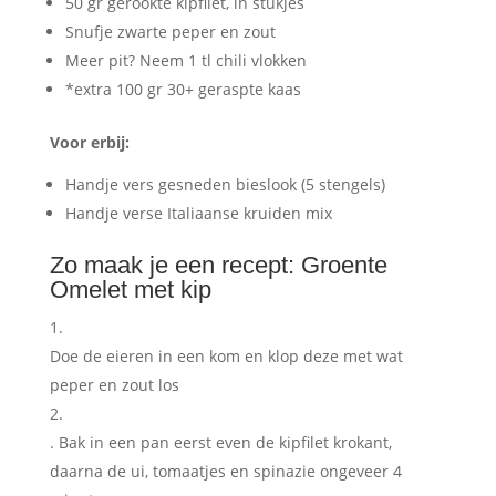
50 gr gerookte kipfilet, in stukjes
Snufje zwarte peper en zout
Meer pit? Neem 1 tl chili vlokken
*extra 100 gr 30+ geraspte kaas
Voor erbij:
Handje vers gesneden bieslook (5 stengels)
Handje verse Italiaanse kruiden mix
Zo maak je een recept: Groente
Omelet met kip
Doe de eieren in een kom en klop deze met wat
peper en zout los
. Bak in een pan eerst even de kipfilet krokant,
daarna de ui, tomaatjes en spinazie ongeveer 4