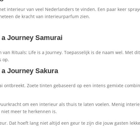
het interieur van veel Nederlanders te vinden. Een paar keer spra
 meteen de kracht van interieurparfum zien.
s a Journey Samurai
van Rituals: Life is a Journey. Toepasselijk is de naam wel. Met di
s op.
is a Journey Sakura
rai ontbreekt. Zoete tinten gebaseerd op een intens gemixte combin
vuurkracht om een interieur als thuis te laten voelen. Menig interi
 niet meer te herkennen is.
r. Dat hoeft lang niet altijd een geur te zijn die jouw gasten lekk