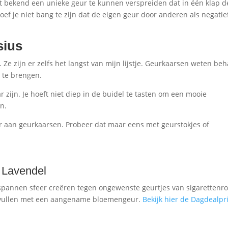
aat bekend een unieke geur te kunnen verspreiden dat in één klap d
ef je niet bang te zijn dat de eigen geur door anderen als negatie
sius
Ze zijn er zelfs het langst van mijn lijstje. Geurkaarsen weten beh
r te brengen.
zijn. Je hoeft niet diep in de buidel te tasten om een mooie
n.
aar aan geurkaarsen. Probeer dat maar eens met geurstokjes of
– Lavendel
tspannen sfeer creëren tegen ongewenste geurtjes van sigarettenr
e vullen met een aangename bloemengeur.
Bekijk hier de Dagdealpri