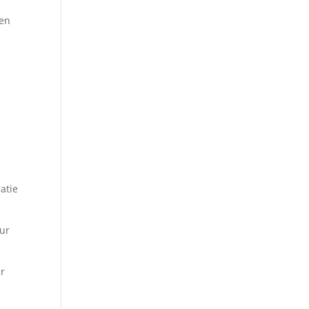
yen
t
atie
eur
er