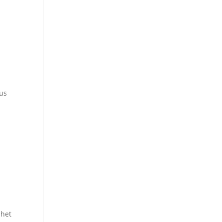
ius
 het