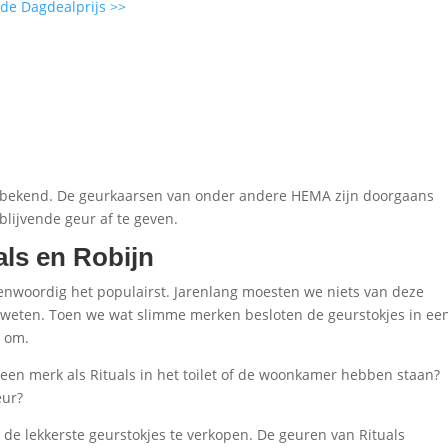
r de Dagdealprijs >>
t bekend. De geurkaarsen van onder andere HEMA zijn doorgaans
lijvende geur af te geven.
als en Robijn
enwoordig het populairst. Jarenlang moesten we niets van deze
 weten. Toen we wat slimme merken besloten de geurstokjes in ee
e om.
 een merk als Rituals in het toilet of de woonkamer hebben staan?
eur?
om de lekkerste geurstokjes te verkopen. De geuren van Rituals