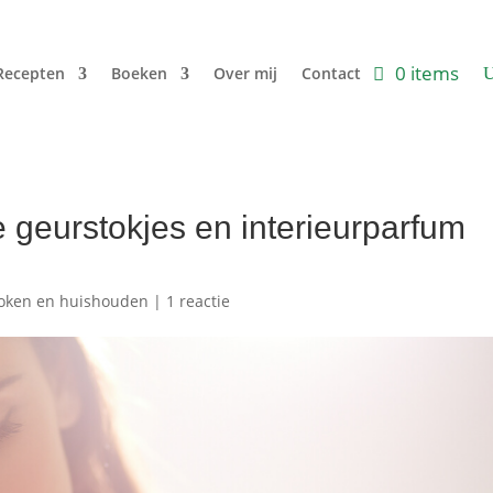
0 items
Recepten
Boeken
Over mij
Contact
e geurstokjes en interieurparfum
oken en huishouden
|
1 reactie