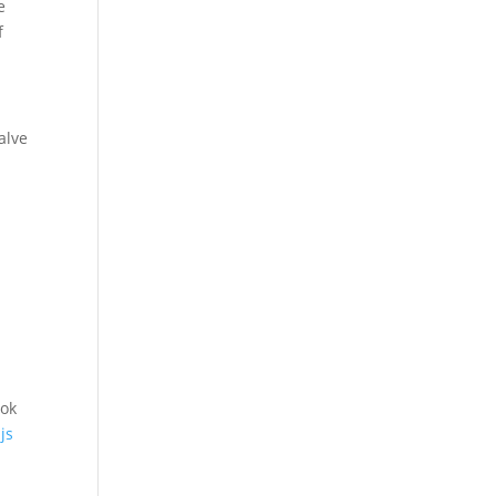
e
f
alve
ook
js