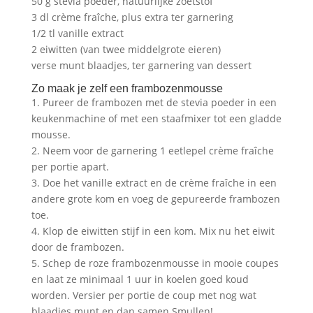
50 g stevia poeder, natuurlijke zoetstof
3 dl crème fraîche, plus extra ter garnering
1/2 tl vanille extract
2 eiwitten (van twee middelgrote eieren)
verse munt blaadjes, ter garnering van dessert
Zo maak je zelf een frambozenmousse
1. Pureer de frambozen met de stevia poeder in een
keukenmachine of met een staafmixer tot een gladde
mousse.
2. Neem voor de garnering 1 eetlepel crème fraîche
per portie apart.
3. Doe het vanille extract en de crème fraîche in een
andere grote kom en voeg de gepureerde frambozen
toe.
4. Klop de eiwitten stijf in een kom. Mix nu het eiwit
door de frambozen.
5. Schep de roze frambozenmousse in mooie coupes
en laat ze minimaal 1 uur in koelen goed koud
worden. Versier per portie de coup met nog wat
blaadjes munt en dan samen Smullen!