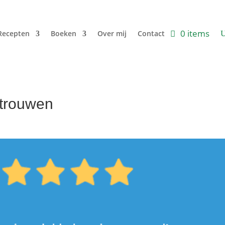
0 items
Recepten
Boeken
Over mij
Contact
rtrouwen