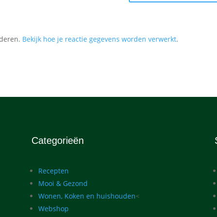
nderen.
Bekijk hoe je reactie gegevens worden verwerkt
.
Categorieën
Recepten
Mooi & Gezond
Wonen, Koken en huishouden
<
Webshop