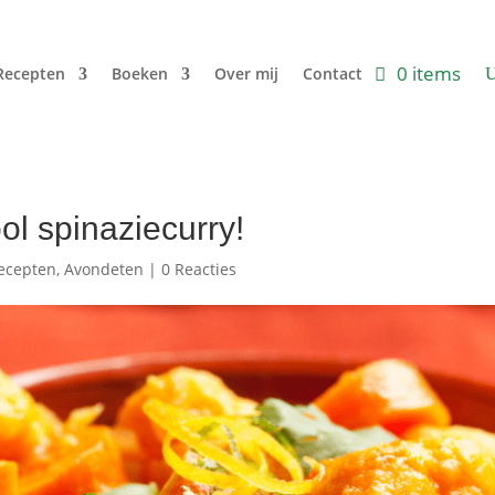
0 items
Recepten
Boeken
Over mij
Contact
l spinaziecurry!
ecepten
,
Avondeten
|
0 Reacties