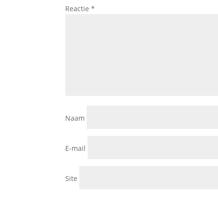
Reactie
*
Naam
E-mail
Site