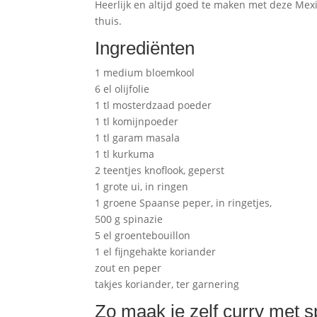
Heerlijk en altijd goed te maken met deze Mexi
thuis.
Ingrediënten
1 medium bloemkool
6 el olijfolie
1 tl mosterdzaad poeder
1 tl komijnpoeder
1 tl garam masala
1 tl kurkuma
2 teentjes knoflook, geperst
1 grote ui, in ringen
1 groene Spaanse peper, in ringetjes,
500 g spinazie
5 el groentebouillon
1 el fijngehakte koriander
zout en peper
takjes koriander, ter garnering
Zo maak je zelf curry met s