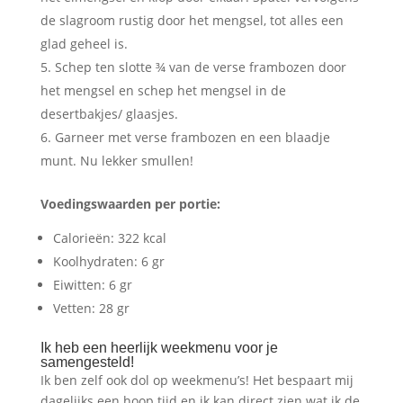
de slagroom rustig door het mengsel, tot alles een
glad geheel is.
Schep ten slotte ¾ van de verse frambozen door
het mengsel en schep het mengsel in de
desertbakjes/ glaasjes.
Garneer met verse frambozen en een blaadje
munt. Nu lekker smullen!
Voedingswaarden per portie:
Calorieën: 322 kcal
Koolhydraten: 6 gr
Eiwitten: 6 gr
Vetten: 28 gr
Ik heb een heerlijk weekmenu voor je
samengesteld!
Ik ben zelf ook dol op weekmenu’s! Het bespaart mij
dagelijks een hoop tijd en ik kan direct zien wat ik de