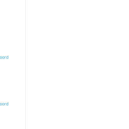
oord
oord