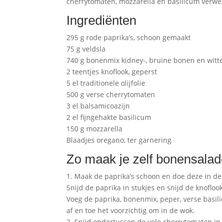
cherrytomaten, mozzarella en basilicum verwe
Ingrediënten
295 g rode paprika’s, schoon gemaakt
75 g veldsla
740 g bonenmix kidney-, bruine bonen en wit
2 teentjes knoflook, geperst
5 el traditionele olijfolie
500 g verse cherrytomaten
3 el balsamicoazijn
2 el fijngehakte basilicum
150 g mozzarella
Blaadjes oregano, ter garnering
Zo maak je zelf bonensala
1. Maak de paprika’s schoon en doe deze in de
Snijd de paprika in stukjes en snijd de knoflook
Voeg de paprika, bonenmix, peper, verse basil
af en toe het voorzichtig om in de wok.
2. Snijd ondertussen de vele cherrytomaten in 