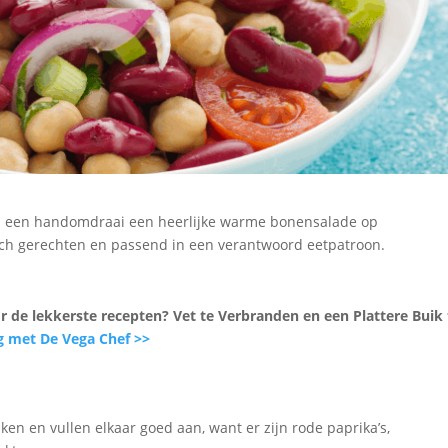
in een handomdraai een heerlijke warme bonensalade op
unch gerechten en passend in een verantwoord eetpatroon.
or de lekkerste recepten? Vet te Verbranden en een Plattere Buik 
g met De Vega Chef >>
en en vullen elkaar goed aan, want er zijn rode paprika’s,