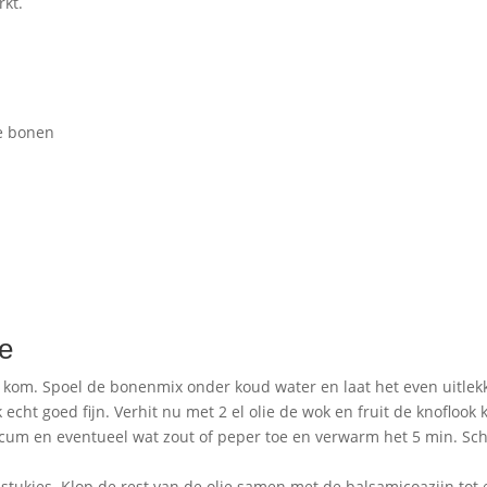
rkt.
te bonen
de
 kom. Spoel de bonenmix onder koud water en laat het even uitlek
 echt goed fijn. Verhit nu met 2 el olie de wok en fruit de knoflook k
icum en eventueel wat zout of peper toe en verwarm het 5 min. Sc
stukjes. Klop de rest van de olie samen met de balsamicoazijn tot