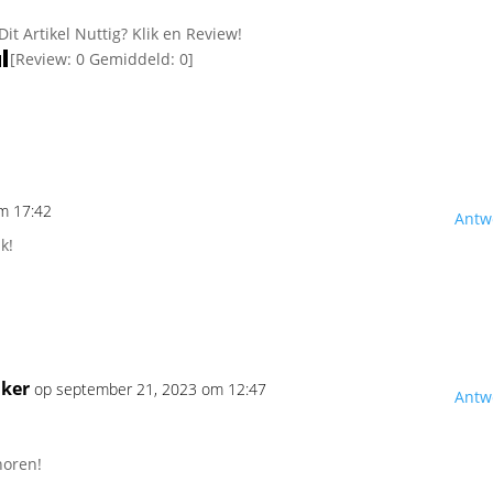
Dit Artikel Nuttig? Klik en Review!
[Review:
0
Gemiddeld:
0
]
m 17:42
Antw
k!
jker
op september 21, 2023 om 12:47
Antw
horen!