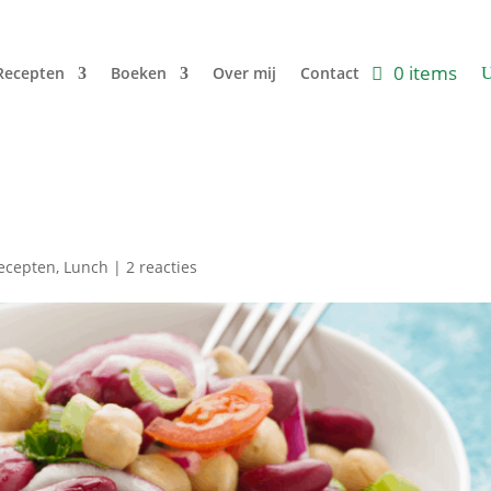
0 items
Recepten
Boeken
Over mij
Contact
ecepten
,
Lunch
|
2 reacties