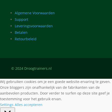
Algemene Voorwaarden
Support
Leveringsvoorwaarden
Betalen
Retourbeleid
© 2024 Droogtrainers.nl
Wij gebruiken cookies om je een goede website-ervaring te geven.
Onze bloggers zijn onafhankelijk van de fabrikanten van de
aanbevolen producten. Door verder te surfen op deze site geef je
toestemming voor het gebruik ervan.
Settings
Alles accepteren