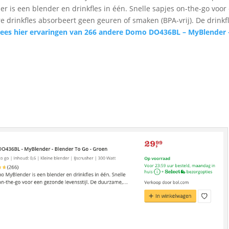
r is een blender en drinkfles in één. Snelle sapjes on-the-go voor
 drinkfles absorbeert geen geuren of smaken (BPA-vrij). De drinkf
ees hier ervaringen van 266 andere Domo DO436BL – MyBlender 