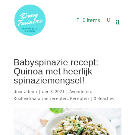
0 items
Babyspinazie recept:
Quinoa met heerlijk
spinaziemengsel!
door
admin
|
dec 3, 2021
|
Avondeten
,
Koolhydraatarme recepten
,
Recepten
|
0 Reacties