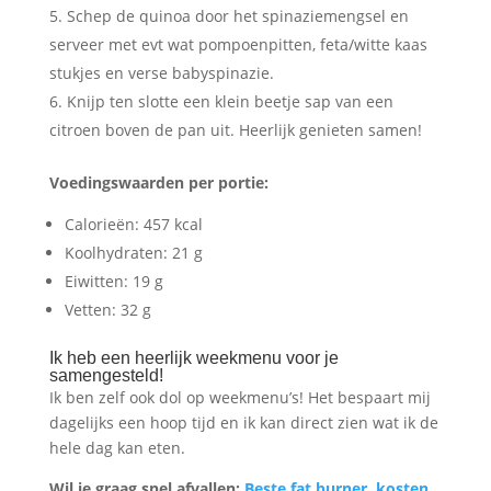
Schep de quinoa door het spinaziemengsel en
serveer met evt wat pompoenpitten, feta/witte kaas
stukjes en verse babyspinazie.
Knijp ten slotte een klein beetje sap van een
citroen boven de pan uit. Heerlijk genieten samen!
Voedingswaarden per portie:
Calorieën: 457 kcal
Koolhydraten: 21 g
Eiwitten: 19 g
Vetten: 32 g
Ik heb een heerlijk weekmenu voor je
samengesteld!
Ik ben zelf ook dol op weekmenu’s! Het bespaart mij
dagelijks een hoop tijd en ik kan direct zien wat ik de
hele dag kan eten.
Wil je graag snel afvallen:
Beste fat burner, kosten