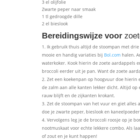
3 el olijfolie
Zwarte peper naar smaak
1 tl gedroogde dille
2 el bieslook
Bereidingswijze voor
zoet
Ik gebruik thuis altijd de stoompan met drie
mooie en handig variaties bij
Bol.com
halen. A
waterkoker. Kook hierin de zoete aardappels en 
broccoli eerder uit je pan. Want de zoete aar
Zet een koekenpan op hoogvuur doe hierin ee
de zalm aan alle kanten lekker dicht. Altijd o
rauw blijft en de zijkanten krokant.
Zet de stoompan van het vuur en giet alles a
doe je zwarte peper, bieslook en kaneelpoede
Vervolgens leg je de broccoli roosje op je b
nootmuskaat voor echte lekkere combo. Als laa
of zout en je kunt happen!