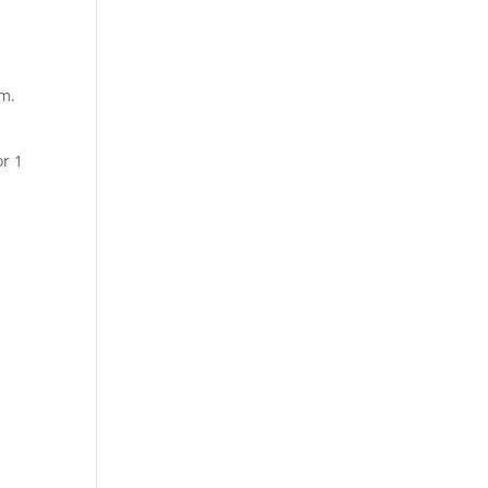
lm.
or 1