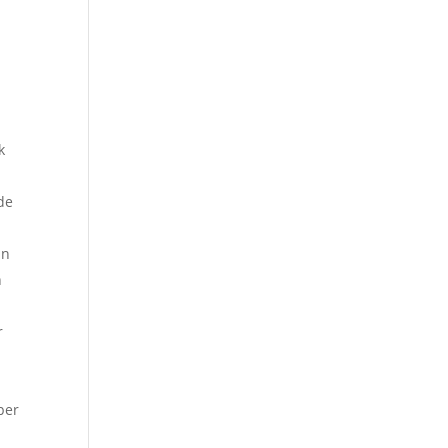
k
 de
in
n
r
per