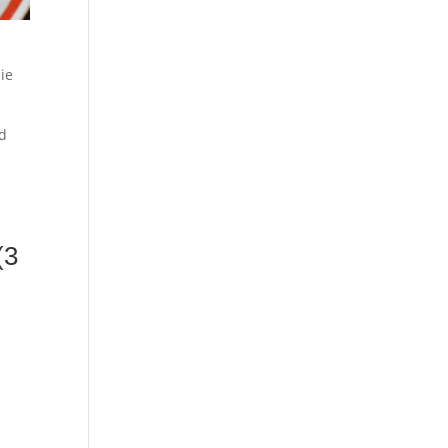
die
jd
(3