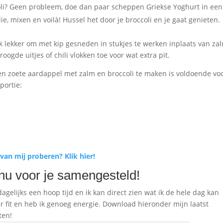
coli? Geen probleem, doe dan paar scheppen Griekse Yoghurt in een
lie, mixen en voilà! Hussel het door je broccoli en je gaat genieten.
 lekker om met kip gesneden in stukjes te werken inplaats van za
ogde uitjes of chili vlokken toe voor wat extra pit.
en zoete aardappel met zalm en broccoli te maken is voldoende vo
portie:
an mij proberen? Klik hier!
nu voor je samengesteld!
dagelijks een hoop tijd en ik kan direct zien wat ik de hele dag kan
 fit en heb ik genoeg energie. Download hieronder mijn laatst
ten!