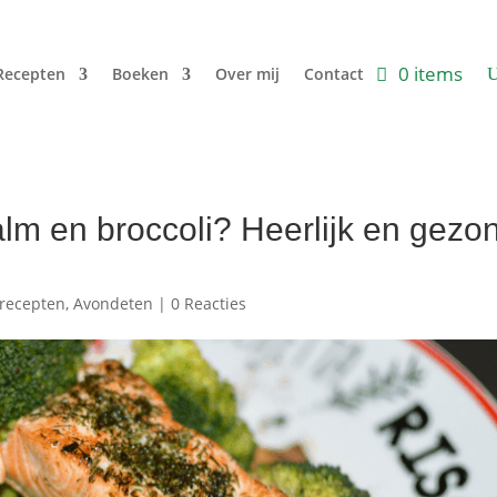
0 items
Recepten
Boeken
Over mij
Contact
lm en broccoli? Heerlijk en gezo
recepten
,
Avondeten
|
0 Reacties