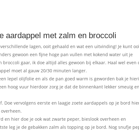
e aardappel met zalm en broccoli
 verschillende lagen, ooit gehaald en wat een uitvinding! Je kunt oo
nders gewoon een fijne hoge pan vullen met kokend water uit je
broccoli gaar, ik doe altijd alles gewoon bij elkaar. Haal wel even
dappel moet al gauw 20/30 minuten langer.
n lepel olijfolie en als de pan goed warm is geworden bak je hier
p een hoog vuur hierdoor zorg je dat de binnenkant lekker smeuïg e
f. Doe vervolgens eerste en laagje zoete aardappels op je bord hie
r overheen.
ord en hier doe je ook wat zwarte peper, bieslook overheen en
tste leg je de gebakken zalm als topping op je bord. Nog snufje pe