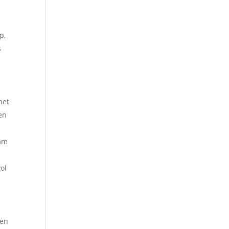
p,
s
het
en
ram
ol
een