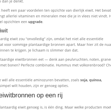
n dan je denkt.
t
heeft een paar voordelen ten opzichte van dierlijk eiwit. Het beva
gt allerlei vitaminen en mineralen mee die je in vlees niet vindt. 
veel opzichten een
upgrade
.
iwit
dig eiwit zou “onvolledig” zijn, omdat het niet alle essentiële
dat voor sommige plantaardige bronnen apart. Maar hier zit de nu
nnen te krijgen. Je lichaam is slimmer dan dat.
antaardige eiwitbronnen eet — denk aan peulvruchten, noten, grane
jst met bonen? Perfecte combinatie. Hummus met volkorenbrood? Ch
e wél alle essentiële aminozuren bevatten, zoals
soja, quinoa,
t simpel wilt houden, zijn er genoeg opties.
eiwitbronnen op een rij
lantaardig eiwit genoeg is, is één ding. Maar welke producten moet