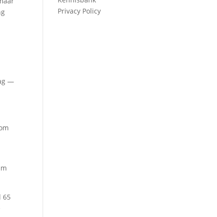
 maar
Privacy Policy
ng
aag —
 om
aam
d 65
e