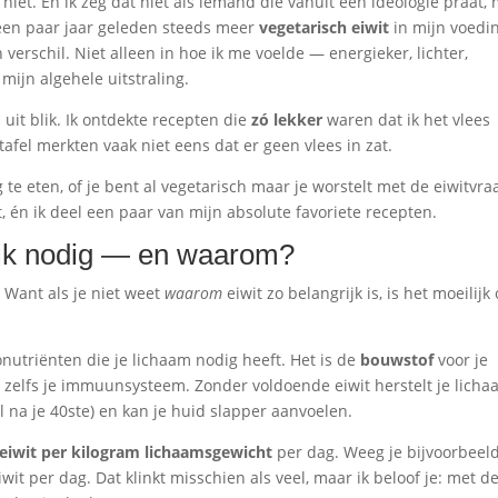
 niet. En ik zeg dat niet als iemand die vanuit een ideologie praat,
k een paar jaar geleden steeds meer
vegetarisch eiwit
in mijn voedi
verschil. Niet alleen in hoe ik me voelde — energieker, lichter,
mijn algehele uitstraling.
uit blik. Ik ontdekte recepten die
zó lekker
waren dat ik het vlees
afel merkten vaak niet eens dat er geen vlees in zat.
 te eten, of je bent al vegetarisch maar je worstelt met de eiwitvr
zit, én ik deel een paar van mijn absolute favoriete recepten.
lijk nodig — en waarom?
 Want als je niet weet
waarom
eiwit zo belangrijk is, is het moeilijk
nutriënten die je lichaam nodig heeft. Het is de
bouwstof
voor je
 en zelfs je immuunsysteem. Zonder voldoende eiwit herstelt je lich
l na je 40ste) en kan je huid slapper aanvoelen.
eiwit per kilogram lichaamsgewicht
per dag. Weeg je bijvoorbeel
it per dag. Dat klinkt misschien als veel, maar ik beloof je: met d