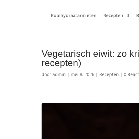
Koolhydraatarm eten
Recepten
B
Vegetarisch eiwit: zo k
recepten)
door
admin
|
mei 8, 2026
|
Recepten
|
0 React