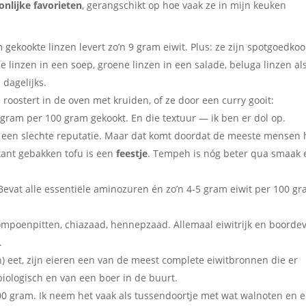
onlijke favorieten
, gerangschikt op hoe vaak ze in mijn keuken
kookte linzen levert zo’n 9 gram eiwit. Plus: ze zijn spotgoedkoo
e linzen in een soep, groene linzen in een salade, beluga linzen al
 dagelijks.
oostert in de oven met kruiden, of ze door een curry gooit:
 gram per 100 gram gekookt. En die textuur — ik ben er dol op.
ft een slechte reputatie. Maar dat komt doordat de meeste mensen 
ant gebakken tofu is een
feestje
. Tempeh is nóg beter qua smaak 
Bevat alle essentiële aminozuren én zo’n 4-5 gram eiwit per 100 g
poenpitten, chiazaad, hennepzaad. Allemaal eiwitrijk en boordev
.
h) eet, zijn eieren een van de meest complete eiwitbronnen die er
 biologisch en van een boer in de buurt.
00 gram. Ik neem het vaak als tussendoortje met wat walnoten en 