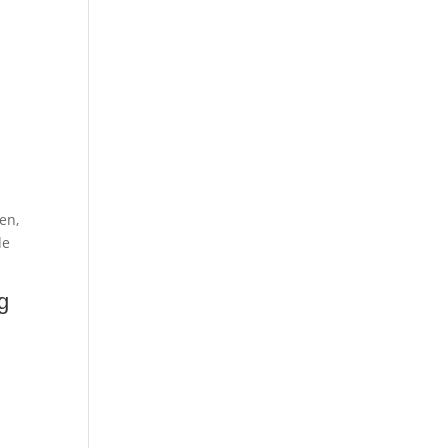
en,
de
g