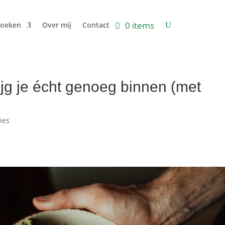
0 items
oeken
Over mij
Contact
rijg je écht genoeg binnen (met
ies