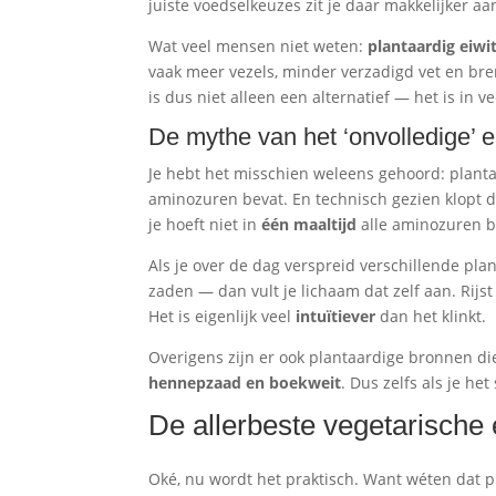
juiste voedselkeuzes zit je daar makkelijker aa
Wat veel mensen niet weten:
plantaardig eiwi
vaak meer vezels, minder verzadigd vet en bren
is dus niet alleen een alternatief — het is in 
De mythe van het ‘onvolledige’ e
Je hebt het misschien weleens gehoord: plantaar
aminozuren bevat. En technisch gezien klopt 
je hoeft niet in
één maaltijd
alle aminozuren bi
Als je over de dag verspreid verschillende pl
zaden — dan vult je lichaam dat zelf aan. Ri
Het is eigenlijk veel
intuïtiever
dan het klinkt.
Overigens zijn er ook plantaardige bronnen di
hennepzaad en boekweit
. Dus zelfs als je he
De allerbeste vegetarische 
Oké, nu wordt het praktisch. Want wéten dat p