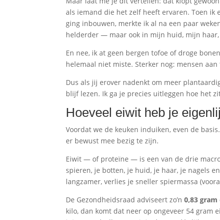
Maar laat me je dit vertellen: dat klopt gewoon
als iemand die het zelf heeft ervaren. Toen i
ging inbouwen, merkte ik al na een paar weken 
helderder — maar ook in mijn huid, mijn haar, 
En nee, ik at geen bergen tofoe of droge bonen 
helemaal niet miste. Sterker nog: mensen aan t
Dus als jij erover nadenkt om meer plantaardig
blijf lezen. Ik ga je precies uitleggen hoe het 
Hoeveel eiwit heb je eigen
Voordat we de keuken induiken, even de basis.
er bewust mee bezig te zijn.
Eiwit — of proteïne — is een van de drie macro
spieren, je botten, je huid, je haar, je nagels
langzamer, verlies je sneller spiermassa (voora
De Gezondheidsraad adviseert zo’n
0,83 gram 
kilo, dan komt dat neer op ongeveer 54 gram eiw