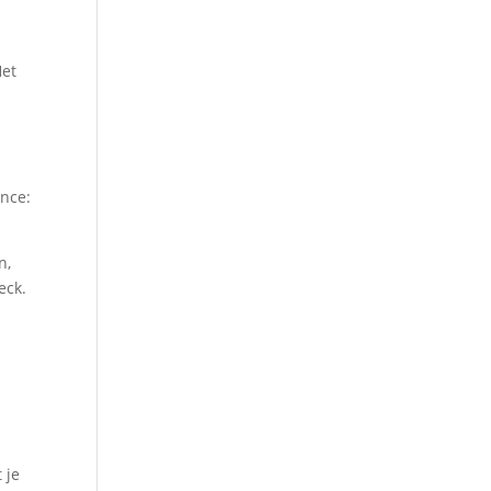
t
Het
ance:
n,
eck.
 je