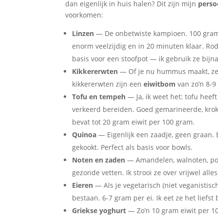
dan eigenlijk in huis halen? Dit zijn mijn
perso
voorkomen:
Linzen
— De onbetwiste kampioen. 100 gram ge
enorm veelzijdig en in 20 minuten klaar. Rod
basis voor een stoofpot — ik gebruik ze bijna
Kikkererwten
— Of je nu hummus maakt, ze r
kikkererwten zijn een
eiwitbom
van zo’n 8-9
Tofu en tempeh
— Ja, ik weet het: tofu hee
verkeerd bereiden. Goed gemarineerde, krok
bevat tot 20 gram eiwit per 100 gram.
Quinoa
— Eigenlijk een zaadje, geen graan. 
gekookt. Perfect als basis voor bowls.
Noten en zaden
— Amandelen, walnoten, pom
gezonde vetten. Ik strooi ze over vrijwel alles
Eieren
— Als je vegetarisch (niet veganistisc
bestaan. 6-7 gram per ei. Ik eet ze het liefst
Griekse yoghurt
— Zo’n 10 gram eiwit per 1