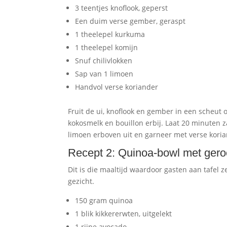
3 teentjes knoflook, geperst
Een duim verse gember, geraspt
1 theelepel kurkuma
1 theelepel komijn
Snuf chilivlokken
Sap van 1 limoen
Handvol verse koriander
Fruit de ui, knoflook en gember in een scheut 
kokosmelk en bouillon erbij. Laat 20 minuten za
limoen erboven uit en garneer met verse kori
Recept 2: Quinoa-bowl met gero
Dit is die maaltijd waardoor gasten aan tafel z
gezicht.
150 gram quinoa
1 blik kikkererwten, uitgelekt
1 rijpe avocado