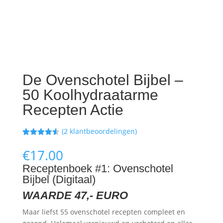
De Ovenschotel Bijbel –
50 Koolhydraatarme
Recepten Actie
(
2
klantbeoordelingen)
Gewaardeer
2
d
4.50
op
€
17.00
5
gebaseerd
Receptenboek #1: Ovenschotel
op
Bijbel (Digitaal)
klantbeoord
elingen
WAARDE 47,- EURO
Maar liefst 55 ovenschotel recepten compleet en