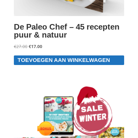
De Paleo Chef – 45 recepten
puur & natuur
Oorspronkelijke
Huidige
€
27.00
€
17.00
prijs
prijs
TOEVOEGEN AAN WINKELWAGEN
was:
is:
€27.00.
€17.00.