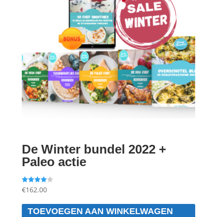
De Winter bundel 2022 +
Paleo actie
€
162.00
Gewaarde
erd
4.00
uit 5
TOEVOEGEN AAN WINKELWAGEN