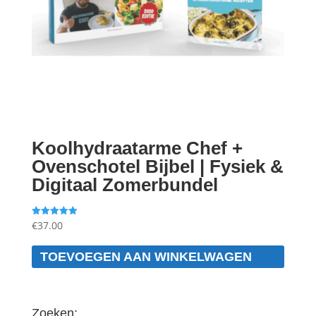
Koolhydraatarme Chef +
Ovenschotel Bijbel | Fysiek &
Digitaal Zomerbundel
€
37.00
Gewaardeerd
5.00
uit 5
TOEVOEGEN AAN WINKELWAGEN
Zoeken: