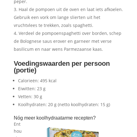
peper.
Haal de pompoen uit de oven en laat iets afkoelen.
Gebruik een vork om lange slierten uit het
vruchtvlees te trekken, zoals spaghetti.
Verdeel de pompoenspaghetti over borden, schep
de Bolognese saus erover en garneer met verse
basilicum en naar wens Parmezaanse kaas.
Voedingswaarden per persoon
(portie)
Calorieën: 495 kcal
Eiwitten: 23 g
Vetten: 30 g
Koolhydraten: 20 g (netto koolhydraten: 15 g)
Nóg meer koolhydraatarme recepten?
Ent
hou