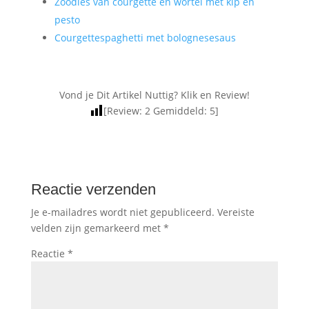
Zoodles van courgette en wortel met kip en
pesto
Courgettespaghetti met bolognesesaus
Vond je Dit Artikel Nuttig? Klik en Review!
[Review:
2
Gemiddeld:
5
]
Reactie verzenden
Je e-mailadres wordt niet gepubliceerd.
Vereiste
velden zijn gemarkeerd met
*
Reactie
*