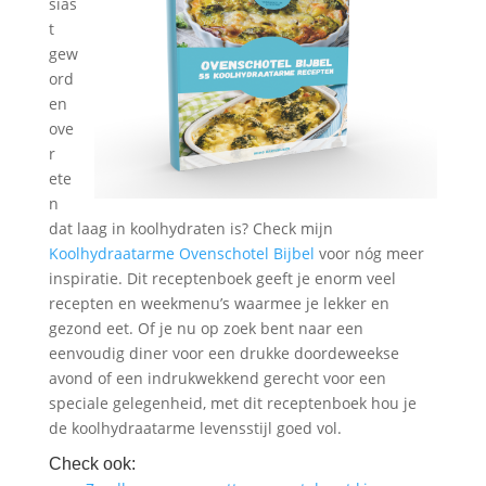
sias
t
gew
ord
en
ove
r
ete
n
dat laag in koolhydraten is? Check mijn
Koolhydraatarme Ovenschotel Bijbel
voor nóg meer
inspiratie. Dit receptenboek geeft je enorm veel
recepten en weekmenu’s waarmee je lekker en
gezond eet. Of je nu op zoek bent naar een
eenvoudig diner voor een drukke doordeweekse
avond of een indrukwekkend gerecht voor een
speciale gelegenheid, met dit receptenboek hou je
de koolhydraatarme levensstijl goed vol.
Check ook: