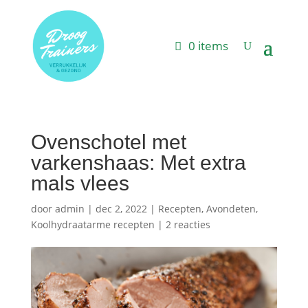
0 items
Ovenschotel met
varkenshaas: Met extra
mals vlees
door
admin
|
dec 2, 2022
|
Recepten
,
Avondeten
,
Koolhydraatarme recepten
|
2 reacties