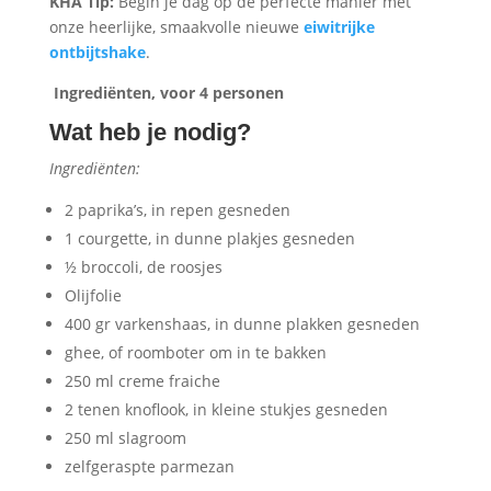
KHA Tip:
Begin je dag op de perfecte manier met
onze heerlijke, smaakvolle nieuwe
eiwitrijke
ontbijtshake
.
Ingrediënten, voor 4 personen
Wat heb je nodig?
Ingrediënten:
2 paprika’s, in repen gesneden
1 courgette, in dunne plakjes gesneden
½ broccoli, de roosjes
Olijfolie
400 gr varkenshaas, in dunne plakken gesneden
ghee, of roomboter om in te bakken
250 ml creme fraiche
2 tenen knoflook, in kleine stukjes gesneden
250 ml slagroom
zelfgeraspte parmezan