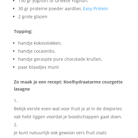
130 gr yoghurt of Griekse Yoghurt
30 gr proteïne poeder aardbei,
Easy Protein
2 grote glazen
Topping:
handje kokosvlokken,
handje cocaonibs,
handje geraspte pure chocolade krullen,
paar blaadjes munt
Zo maak je een recept: Koolhydraatarme courgette
lasagne
Bekijk eerste even wat voor fruit je al in de diepvries
vak hebt liggen voordat je boodschappen gaat doen.
Je kunt natuurlijk ook gewoon vers fruit zoals