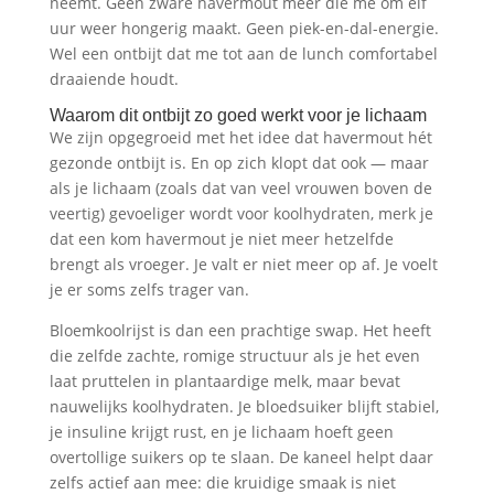
neemt. Geen zware havermout meer die me om elf
uur weer hongerig maakt. Geen piek-en-dal-energie.
Wel een ontbijt dat me tot aan de lunch comfortabel
draaiende houdt.
Waarom dit ontbijt zo goed werkt voor je lichaam
We zijn opgegroeid met het idee dat havermout hét
gezonde ontbijt is. En op zich klopt dat ook — maar
als je lichaam (zoals dat van veel vrouwen boven de
veertig) gevoeliger wordt voor koolhydraten, merk je
dat een kom havermout je niet meer hetzelfde
brengt als vroeger. Je valt er niet meer op af. Je voelt
je er soms zelfs trager van.
Bloemkoolrijst is dan een prachtige swap. Het heeft
die zelfde zachte, romige structuur als je het even
laat pruttelen in plantaardige melk, maar bevat
nauwelijks koolhydraten. Je bloedsuiker blijft stabiel,
je insuline krijgt rust, en je lichaam hoeft geen
overtollige suikers op te slaan. De kaneel helpt daar
zelfs actief aan mee: die kruidige smaak is niet