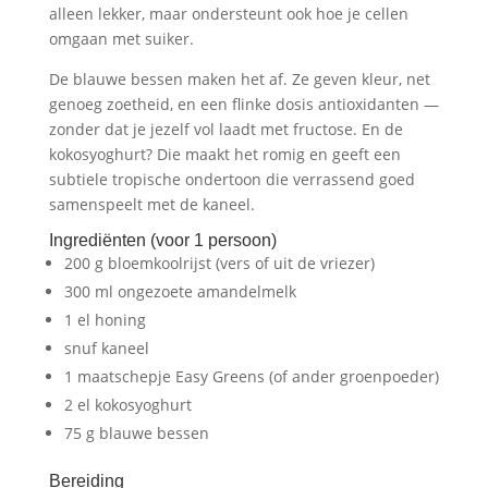
alleen lekker, maar ondersteunt ook hoe je cellen
omgaan met suiker.
De blauwe bessen maken het af. Ze geven kleur, net
genoeg zoetheid, en een flinke dosis antioxidanten —
zonder dat je jezelf vol laadt met fructose. En de
kokosyoghurt? Die maakt het romig en geeft een
subtiele tropische ondertoon die verrassend goed
samenspeelt met de kaneel.
Ingrediënten (voor 1 persoon)
200 g bloemkoolrijst (vers of uit de vriezer)
300 ml ongezoete amandelmelk
1 el honing
snuf kaneel
1 maatschepje Easy Greens (of ander groenpoeder)
2 el kokosyoghurt
75 g blauwe bessen
Bereiding