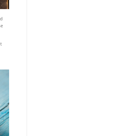
nd
se
t