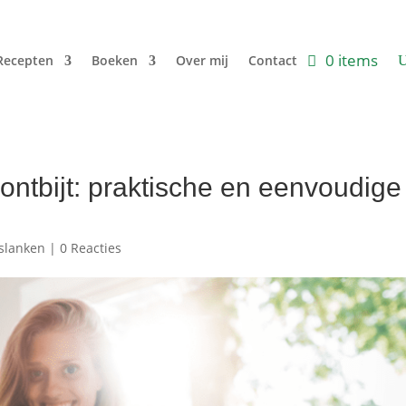
0 items
Recepten
Boeken
Over mij
Contact
ontbijt: praktische en eenvoudige
slanken
|
0 Reacties