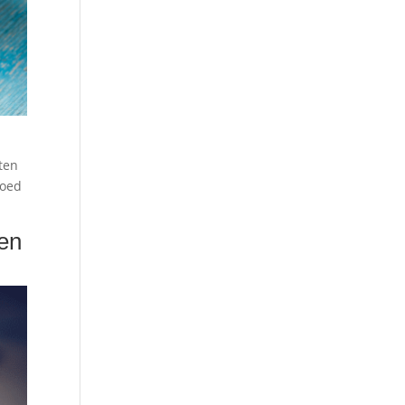
ten
goed
 en