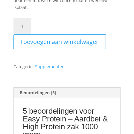
door een mix wei eiwit concentraat en wei eiwit
isolaat.
Easy
Protein
-
Toevoegen aan winkelwagen
Aardbei
&
High
Protein
Categorie:
Supplementen
zak
1000
gram
aantal
Beoordelingen (5)
5 beoordelingen voor
Easy Protein – Aardbei &
High Protein zak 1000