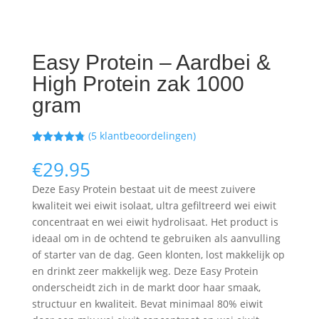
Easy Protein – Aardbei &
High Protein zak 1000
gram
(
5
klantbeoordelingen)
Gewaardeer
5
d
4.80
op
€
29.95
5
gebaseerd
Deze Easy Protein bestaat uit de meest zuivere
op
klantbeoord
kwaliteit wei eiwit isolaat, ultra gefiltreerd wei eiwit
elingen
concentraat en wei eiwit hydrolisaat. Het product is
ideaal om in de ochtend te gebruiken als aanvulling
of starter van de dag. Geen klonten, lost makkelijk op
en drinkt zeer makkelijk weg. Deze Easy Protein
onderscheidt zich in de markt door haar smaak,
structuur en kwaliteit. Bevat minimaal 80% eiwit