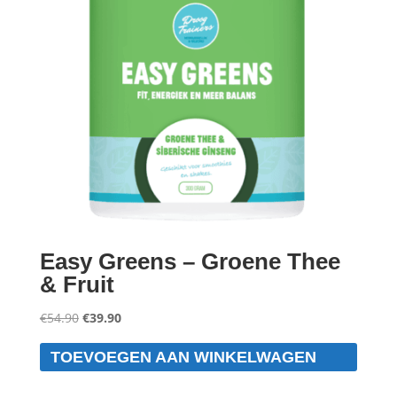
Easy Greens – Groene Thee
& Fruit
Oorspronkelijke
Huidige
€
54.90
€
39.90
prijs
prijs
TOEVOEGEN AAN WINKELWAGEN
was:
is:
€54.90.
€39.90.