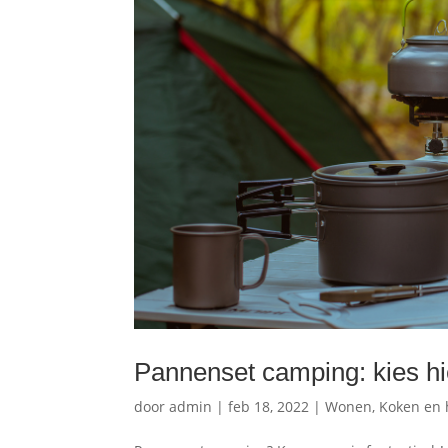
Pannenset camping: kies hi
door
admin
|
feb 18, 2022
|
Wonen, Koken en