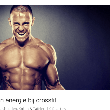
 energie bij crossfit
uishouden
,
Koken & Tafelen
|
0 Reacties