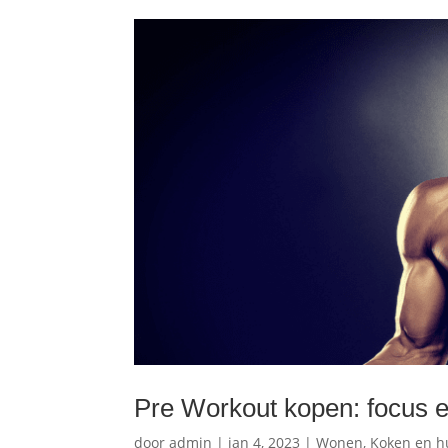
Pre Workout kopen: focus en
door
admin
|
jan 4, 2023
|
Wonen, Koken en h