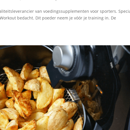
aliteitsleverancier van voedingssupplementen voor sporters. Speci
e Workout bedacht. Dit poeder neem je vóór je training in. De