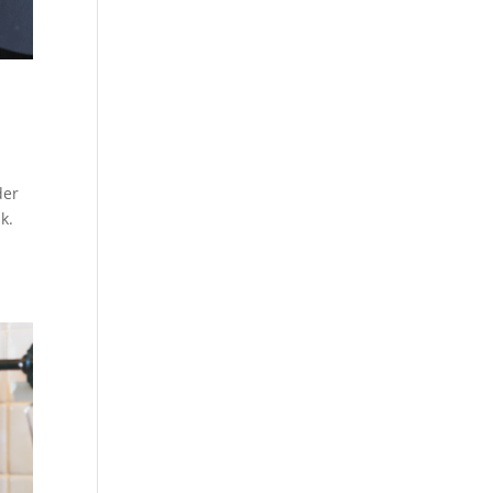
der
k.